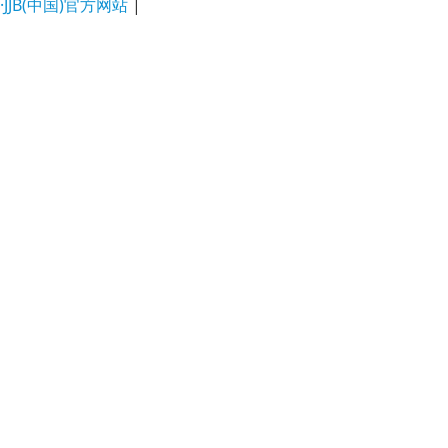
·JJB(中国)官方网站
|