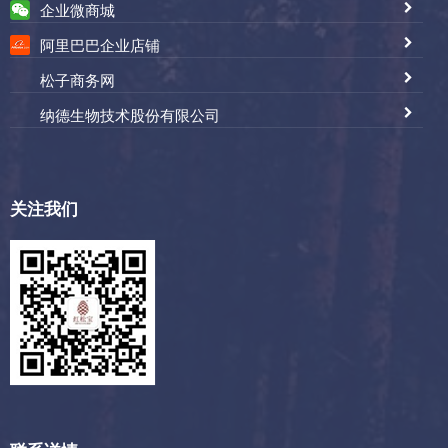
企业微商城
阿里巴巴企业店铺
松子商务网
纳德生物技术股份有限公司
关注我们