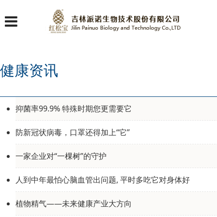
首页
> 新闻资讯 > 健康资讯
健康资讯
抑菌率99.9% 特殊时期您更需要它
防新冠状病毒，口罩还得加上“它”
一家企业对“一棵树”的守护
人到中年最怕心脑血管出问题, 平时多吃它对身体好
植物精气——未来健康产业大方向