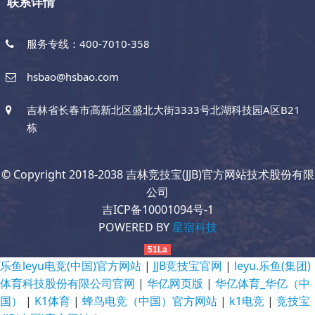
联系详情
服务专线：400-7010-358
hsbao@hsbao.com
吉林省长春市高新北区盛北大街3333号北湖科技园A区B21
栋
© Copyright 2018-2038 吉林竞技宝(JJB)官方网站技术股份有限
公司
吉ICP备10001094号-1
POWERED BY
星宿科技
51La
乐鱼leyu电竞(中国)官方网站
|
JJB竞技宝官网
|
leyu.乐鱼(集团)
体育科技股份有限公司官网
|
华亿网页版
|
华亿体育_华亿（中
国）
|
K1体育
|
蜂鸟电竞（中国）官方网站
|
k1电竞
|
竞技宝