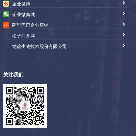
企业微博
企业微商城
阿里巴巴企业店铺
松子商务网
纳德生物技术股份有限公司
关注我们